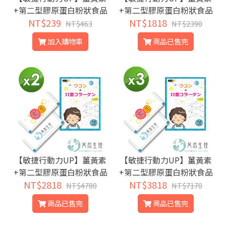
+第二型膠原蛋白粉狀食品
+第二型膠原蛋白粉狀食品
6包-添加高劑量薑黃素滋
NT$239
31包/盒★添加高劑量薑黃
NT$1818
NT$463
NT$2390
補強身更有效/膠原蛋白有
素更有效~滋補強身★膠原
加入購物車
商品已售完
助於組織的修復/讓您擁有
蛋白有助於組織的修復~讓
好行動力/銀髮族的救星★
您擁有好行動力~銀髮族的
此商品為試用特惠價，會
救星-預購商品
員僅可享一次購買優惠★
【敏捷行動力UP】薑黃素
【敏捷行動力UP】薑黃素
+第二型膠原蛋白粉狀食品
+第二型膠原蛋白粉狀食品
X2盒(62包)★添加高劑量
NT$2818
X3盒(93包)★添加高劑量
NT$3818
NT$4780
NT$7170
薑黃素更有效~滋補強身★
薑黃素更有效~滋補強身★
商品已售完
商品已售完
膠原蛋白有助於組織的修
膠原蛋白有助於組織的修
復~讓您擁有好行動力~銀
復~讓您擁有好行動力~銀