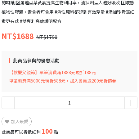
的呵護 2️⃣游離型葉黃素提高生物利用率，油狀劑型人體好吸收 3️⃣液態
植物性膠囊，素食者可食用 #活性原料都達到有效劑量 #添加珍貴藻紅
素更有感 #雙專利高效護明配方
NT$1688
NT$1790
此商品參與的優惠活動
【歡慶父親節】單筆消費滿1888元現折188元
單筆消費滿5000元現折588元，加入會員送200元折價劵
加入最愛
100
此商品可以折抵紅利
點