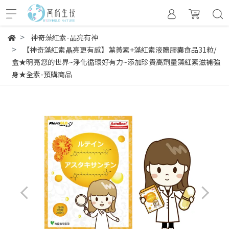
神奇藻紅素-晶亮有神
【神奇藻紅素晶亮更有感】葉黃素+藻紅素液體膠囊食品31粒/
盒★明亮您的世界~淨化循環好有力~添加珍貴高劑量藻紅素滋補強
身★全素-預購商品