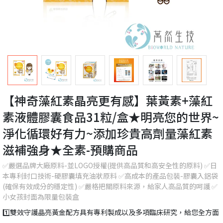
【神奇藻紅素晶亮更有感】葉黃素+藻紅
素液體膠囊食品31粒/盒★明亮您的世界~
淨化循環好有力~添加珍貴高劑量藻紅素
滋補強身★全素-預購商品
✅嚴選品牌大廠原料-並LOGO授權(提供高品質和高安全性的原料) ✅日
本專利封口技術-硬膠囊填充油狀原料 ✅高成本的產品包裝-膠囊入鋁袋
(確保有效成分的穩定性) ✅嚴格把關原料來源，給家人高品質的呵護 ✅
小女孩封面為限量包裝盒
1️⃣雙效守護晶亮黃金配方具有專利製成以及多項臨床研究，給您全方面